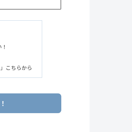
い！
２７」こちらから
！