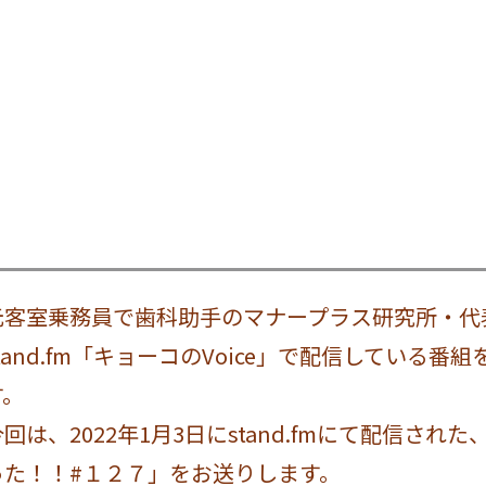
元客室乗務員で歯科助手のマナープラス研究所・代
stand.fm「キョーコのVoice」で配信している
す。
今回は、2022年1月3日にstand.fmにて配信さ
った！！#１２７」をお送りします。