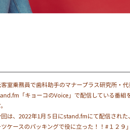
元客室乗務員で歯科助手のマナープラス研究所・代
stand.fm「キョーコのVoice」で配信している
す。
今回は、2022年1月５日にstand.fmにて配信さ
ーツケースのパッキングで役に立った！！#１２９