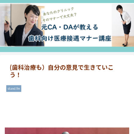
(歯科治療も）自分の意見で生きていこ
う！
stand.fm