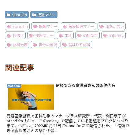
stand.fm
接遇マナー
stand.fm
医療マナー
医療接遇マナー
印象が悪い
快適さ
接遇マナー
歯科
歯科助手
歯科向け
歯科治療
自分の意見
選ばれる歯科
関連記事
信頼できる歯医者さんの条件③音
stand.fm
元客室乗務員で歯科助手のマナープラス研究所・代表・関口京子が
stand.fm「キョーコのVoice」で配信している番組をブログにつづり
ます。今回は、2022年1月24日にstand.fmにて配信された、「信頼で
きる歯医者さんの条件③音...